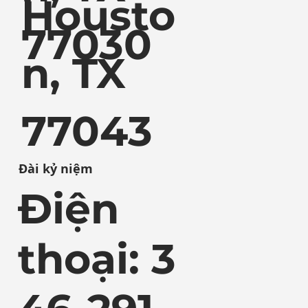
Housto
77030
n, TX
77043
Đài kỷ niệm
Điện
thoại: 3