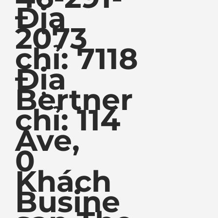
Địa
2073
chỉ: 7118
Địa
Bertner
chỉ: 114
Ave,
0
Khách
Busine