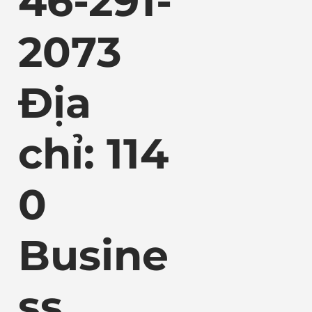
46-291-
2073
Địa
chỉ: 114
0
Busine
ss