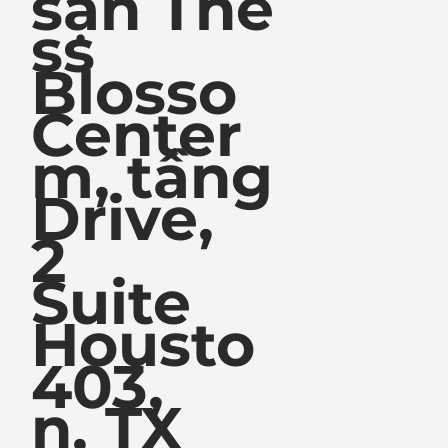
sạn The
ss
Blosso
Center
m, tầng
Drive,
2
Suite
Housto
403,
n, TX