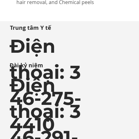
hair removal, and Chemical peels
Trung tâm Y tế
Điện
thoại: 3
Đài kỷ niệm
Điện
46-275-
thoại: 3
4410
46-291-