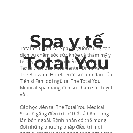
Spa y tế
Total You Medical Spa là nguồn cung cấp
dịch vụ chăm sóc sức khỏe và thẩm mỹ y
Total You
tế đầy đủ với các địa điểm ở Houston,
Texas trên Business Center Drive và tại
The Blossom Hotel. Dưới sự lãnh đạo của
Tiến sĩ Fan, đội ngũ tại The Total You
Medical Spa mang đến sự chăm sóc tuyệt
vời.
Các học viên tại The Total You Medical
Spa cố gắng điều trị cơ thể cả bên trong
lẫn bên ngoài. Bệnh nhân có thể mong
đợi những phương pháp điều trị mới